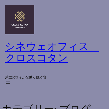
内
容
を
ス
キ
ッ
シネウェオフィス
プ
クロスコタン
芽室のひそかな働く観光地