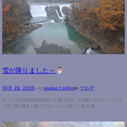
雪が降りました～
10月 29, 2025
—
ayaka.t.oshio
in
ブログ
by
タイトルと写真全然関係ないと思った方、ご容赦ください！ こんな
に早く雪が降ると思ってなかったんです！！笑 紅葉…