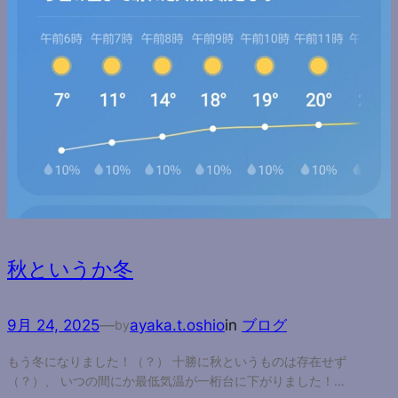
秋というか冬
9月 24, 2025
—
ayaka.t.oshio
in
ブログ
by
もう冬になりました！（？） 十勝に秋というものは存在せず
（？）、 いつの間にか最低気温が一桁台に下がりました！…