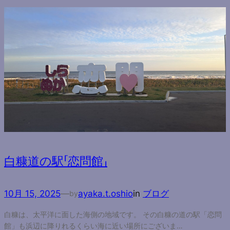
白糠道の駅「恋問館」
10月 15, 2025
—
ayaka.t.oshio
in
ブログ
by
白糠は、太平洋に面した海側の地域です。 その白糠の道の駅「恋問
館」も浜辺に降りれるくらい海に近い場所にございま…