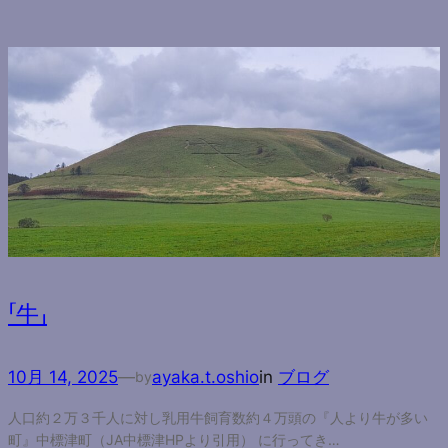
「牛」
10月 14, 2025
—
ayaka.t.oshio
in
ブログ
by
人口約２万３千人に対し乳用牛飼育数約４万頭の『人より牛が多い
町』中標津町（JA中標津HPより引用） に行ってき…