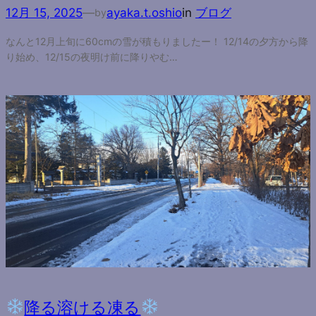
12月 15, 2025
—
ayaka.t.oshio
in
ブログ
by
なんと12月上旬に60cmの雪が積もりましたー！ 12/14の夕方から降
り始め、12/15の夜明け前に降りやむ…
降る溶ける凍る