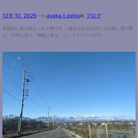
12月 10, 2025
—
ayaka.t.oshio
in
ブログ
by
本格的に冬が始まった十勝です。 最近はみぞれ交じりの重い雪が降
り、日中に溶け、朝晩に凍る、というサイクルが２、…