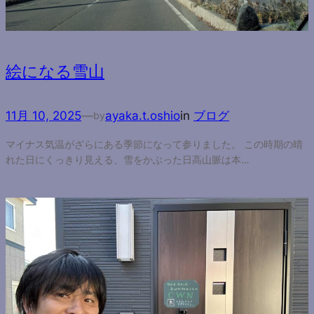
絵になる雪山
11月 10, 2025
—
ayaka.t.oshio
in
ブログ
by
マイナス気温がざらにある季節になって参りました。 この時期の晴
れた日にくっきり見える、雪をかぶった日高山脈は本…