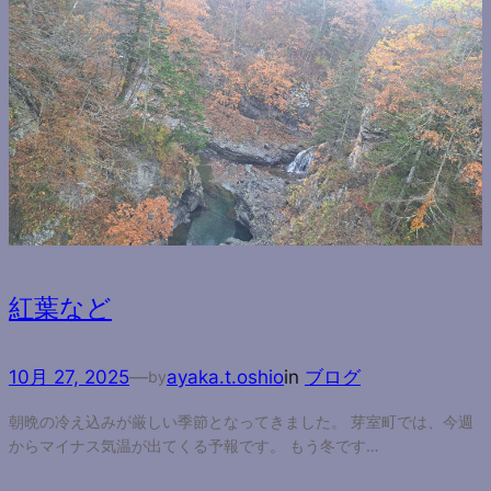
紅葉など
10月 27, 2025
—
ayaka.t.oshio
in
ブログ
by
朝晩の冷え込みが厳しい季節となってきました。 芽室町では、今週
からマイナス気温が出てくる予報です。 もう冬です…