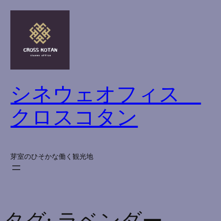
内
容
を
ス
キ
ッ
シネウェオフィス
プ
クロスコタン
芽室のひそかな働く観光地