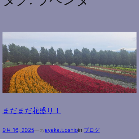
タグ:
ラベンダー
まだまだ花盛り！
9月 16, 2025
—
ayaka.t.oshio
in
ブログ
by