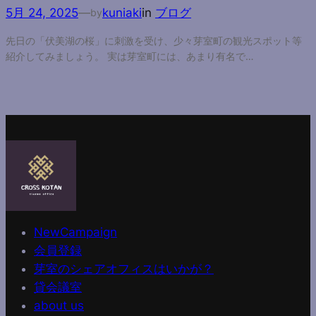
5月 24, 2025
—
kuniaki
in
ブログ
by
先日の「伏美湖の桜」に刺激を受け、少々芽室町の観光スポット等
紹介してみましょう。 実は芽室町には、あまり有名で…
NewCampaign
会員登録
芽室のシェアオフィスはいかが？
貸会議室
about us