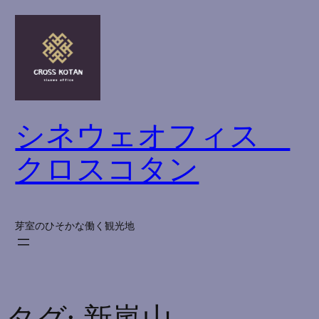
内
容
を
ス
キ
ッ
シネウェオフィス
プ
クロスコタン
芽室のひそかな働く観光地