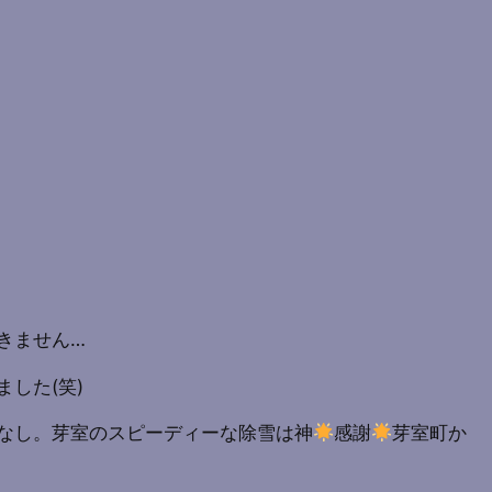
きません…
した(笑)
なし。芽室のスピーディーな除雪は神
感謝
芽室町か