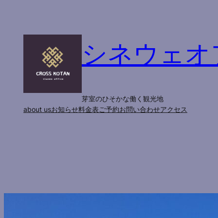
内
容
を
シネウェオ
ス
キ
ッ
プ
芽室のひそかな働く観光地
about us
お知らせ
料金表
ご予約
お問い合わせ
アクセス