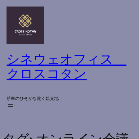
内
容
を
ス
キ
ッ
シネウェオフィス
プ
クロスコタン
芽室のひそかな働く観光地