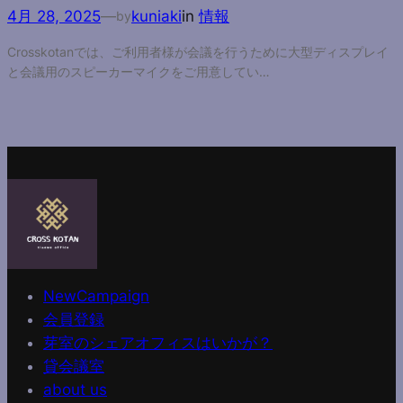
4月 28, 2025
—
kuniaki
in
情報
by
Crosskotanでは、ご利用者様が会議を行うために大型ディスプレイ
と会議用のスピーカーマイクをご用意してい…
NewCampaign
会員登録
芽室のシェアオフィスはいかが？
貸会議室
about us