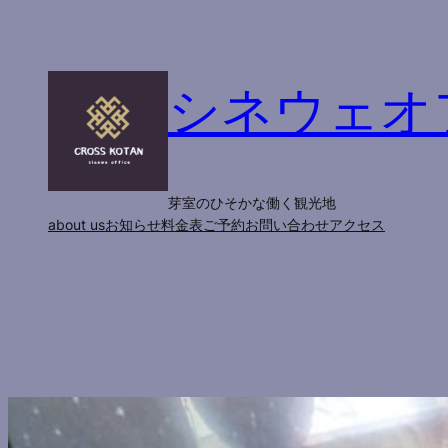
内
容
を
シネウェオ
ス
キ
ッ
プ
芽室のひそかな働く観光地
about us
お知らせ
料金表
ご予約
お問い合わせ
アクセス