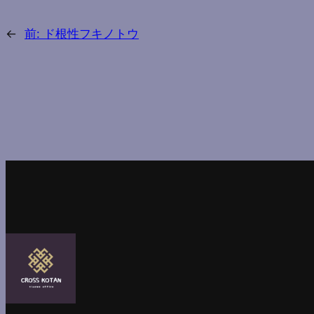
←
前:
ド根性フキノトウ