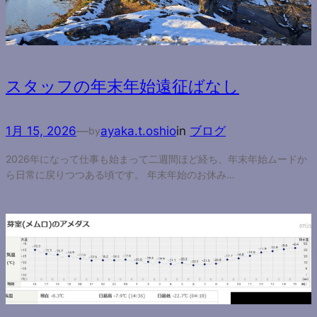
スタッフの年末年始遠征ばなし
1月 15, 2026
—
ayaka.t.oshio
in
ブログ
by
2026年になって仕事も始まって二週間ほど経ち、年末年始ムードか
ら日常に戻りつつある頃です。 年末年始のお休み…