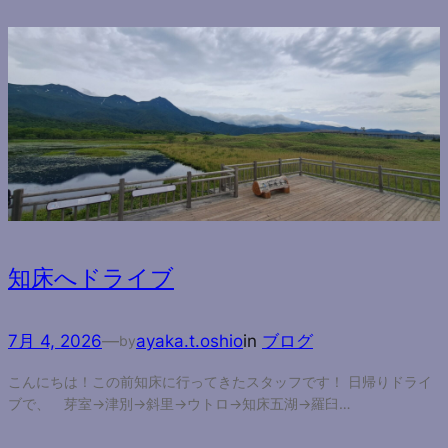
知床へドライブ
7月 4, 2026
—
ayaka.t.oshio
in
ブログ
by
こんにちは！この前知床に行ってきたスタッフです！ 日帰りドライ
ブで、 芽室→津別→斜里→ウトロ→知床五湖→羅臼…