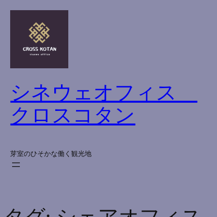
内
容
を
ス
キ
ッ
シネウェオフィス
プ
クロスコタン
芽室のひそかな働く観光地