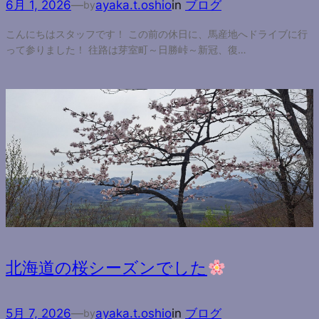
6月 1, 2026
—
ayaka.t.oshio
in
ブログ
by
こんにちはスタッフです！ この前の休日に、馬産地へドライブに行
って参りました！ 往路は芽室町～日勝峠～新冠、復…
北海道の桜シーズンでした
5月 7, 2026
—
ayaka.t.oshio
in
ブログ
by