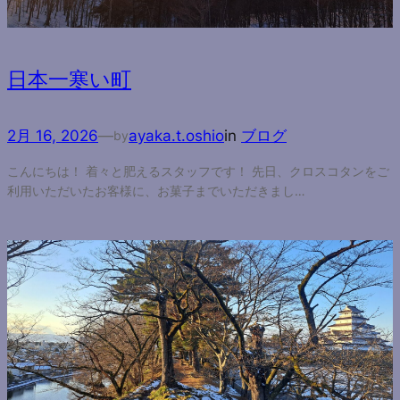
日本一寒い町
2月 16, 2026
—
ayaka.t.oshio
in
ブログ
by
こんにちは！ 着々と肥えるスタッフです！ 先日、クロスコタンをご
利用いただいたお客様に、お菓子までいただきまし…