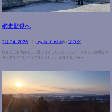
網走監獄へ
2月 24, 2026
—
ayaka.t.oshio
in
ブログ
by
皆さま三連休は楽しく過ごせましたでしょうか？ スタッフは網走の
方へドライブに行って参りました。 流氷を見たかっ…