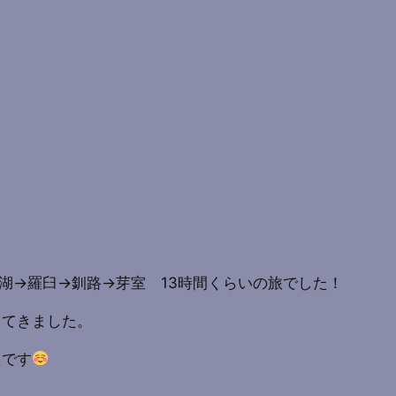
湖→羅臼→釧路→芽室 13時間くらいの旅でした！
してきました。
たです