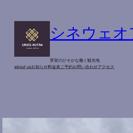
内
容
を
シネウェオ
ス
キ
ッ
プ
芽室のひそかな働く観光地
about us
お知らせ
料金表
ご予約
お問い合わせ
アクセス