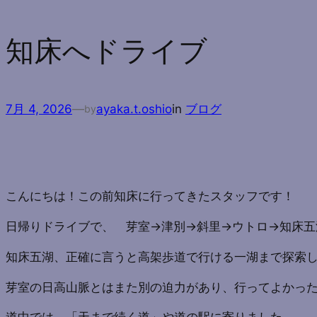
知床へドライブ
7月 4, 2026
—
ayaka.t.oshio
in
ブログ
by
こんにちは！この前知床に行ってきたスタッフです！
日帰りドライブで、 芽室→津別→斜里→ウトロ→知床五
知床五湖、正確に言うと高架歩道で行ける一湖まで探索
芽室の日高山脈とはまた別の迫力があり、行ってよかっ