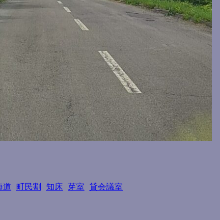
海道
町民割
知床
芽室
貸会議室