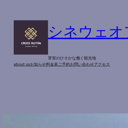
内
容
を
シネウェオ
ス
キ
ッ
プ
芽室のひそかな働く観光地
about us
お知らせ
料金表
ご予約
お問い合わせ
アクセス