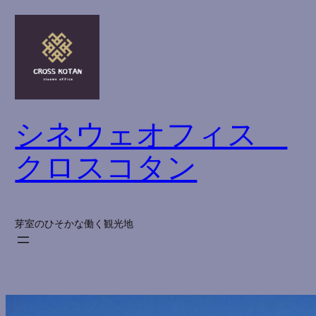
内
容
を
ス
キ
ッ
シネウェオフィス
プ
クロスコタン
芽室のひそかな働く観光地