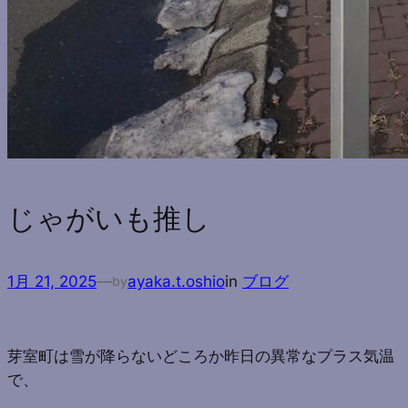
じゃがいも推し
1月 21, 2025
—
ayaka.t.oshio
in
ブログ
by
芽室町は雪が降らないどころか昨日の異常なプラス気温
で、