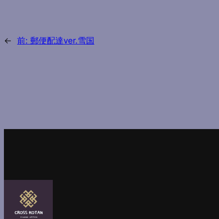
←
前:
郵便配達ver.雪国