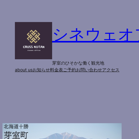
内
容
を
シネウェオ
ス
キ
ッ
プ
芽室のひそかな働く観光地
about us
お知らせ
料金表
ご予約
お問い合わせ
アクセス