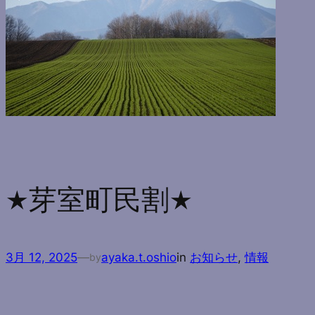
★芽室町民割★
3月 12, 2025
—
ayaka.t.oshio
in
お知らせ
, 
情報
by