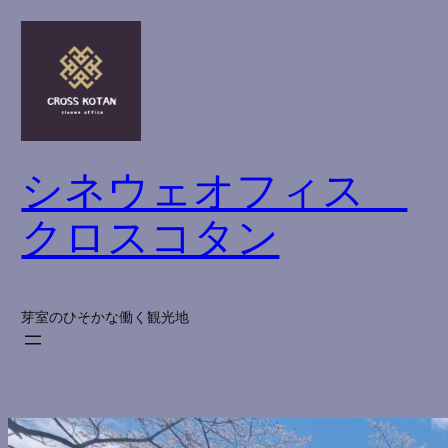
内
容
を
ス
キ
ッ
シネウェオフィス
プ
クロスコタン
芽室のひそかな働く観光地