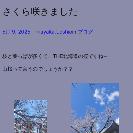
さくら咲きました
5月 9, 2025
—
ayaka.t.oshio
in
ブログ
by
枝と葉っぱが多くて、THE北海道の桜ですね～
山桜って言うのでしょうか？？