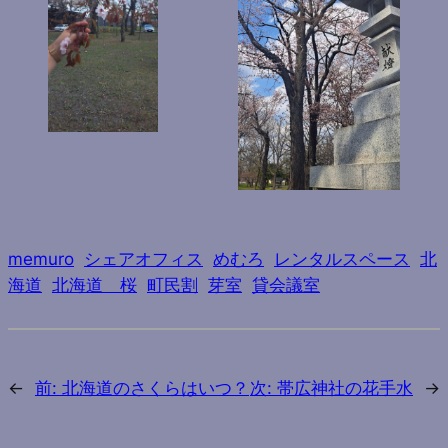
memuro
シェアオフィス
めむろ
レンタルスペース
北
海道
北海道 桜
町民割
芽室
貸会議室
←
前:
北海道のさくらはいつ？
次:
帯広神社の花手水
→